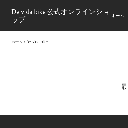
コ
ン
De vida bike 公式オンラインショ
ホーム
テ
ップ
ン
ツ
へ
ホーム
De vida bike
ス
キ
ッ
プ
最